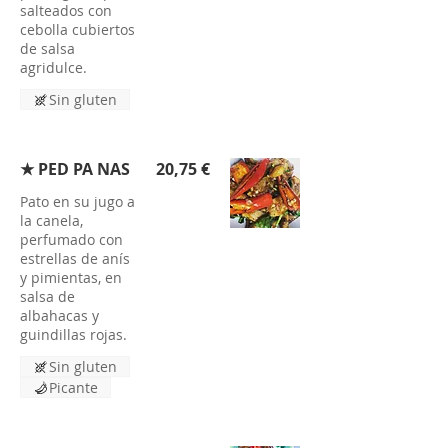
salteados con
cebolla cubiertos
de salsa
agridulce.
Sin gluten
★ PED PA NAS
20,75 €
Pato en su jugo a
la canela,
perfumado con
estrellas de anís
y pimientas, en
salsa de
albahacas y
guindillas rojas.
Sin gluten
Picante