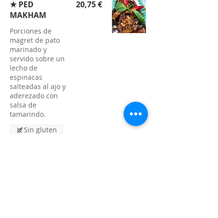
★ PED
20,75 €
MAKHAM
Porciones de
magret de pato
marinado y
servido sobre un
lecho de
espinacas
salteadas al ajo y
aderezado con
salsa de
tamarindo.
Sin gluten
★ KAI MET
15,95 €
Filetes de
pechuga de pollo
rebozado,
salteado con
salsa de la casa