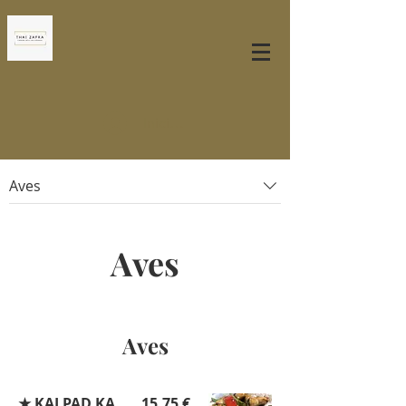
Iniciar sesión
Aves
Aves
Aves
★ KAI PAD KA
15,75 €