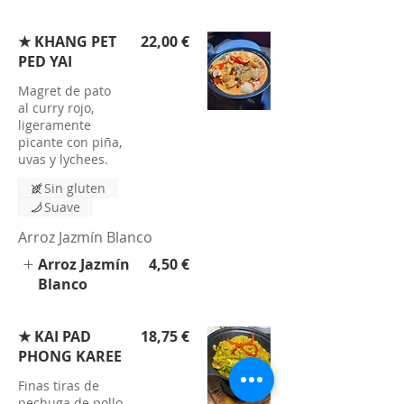
★ KHANG PET
22,00 €
PED YAI
Magret de pato
al curry rojo,
ligeramente
picante con piña,
uvas y lychees.
Sin gluten
Suave
Arroz Jazmín Blanco
Arroz Jazmín
4,50 €
Blanco
★ KAI PAD
18,75 €
PHONG KAREE
Finas tiras de
pechuga de pollo