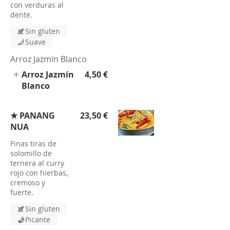
con verduras al
dente.
Sin gluten
Suave
Arroz Jazmín Blanco
Arroz Jazmín
4,50 €
Blanco
★ PANANG
23,50 €
NUA
Finas tiras de
solomillo de
ternera al curry
rojo con hierbas,
cremoso y
fuerte.
Sin gluten
Picante