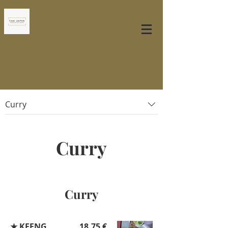
Iniciar sesión
Curry
Curry
Curry
★ KEENG
18,75 €