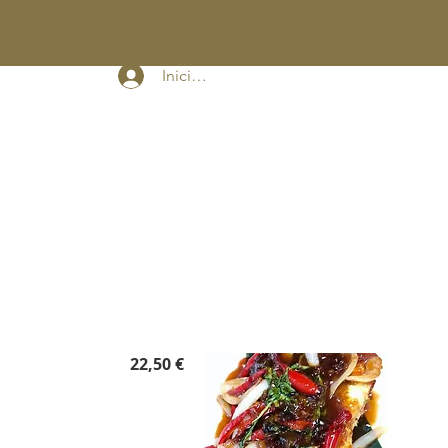
line
Galería
Contacto
Iniciar sesión
22,50 €