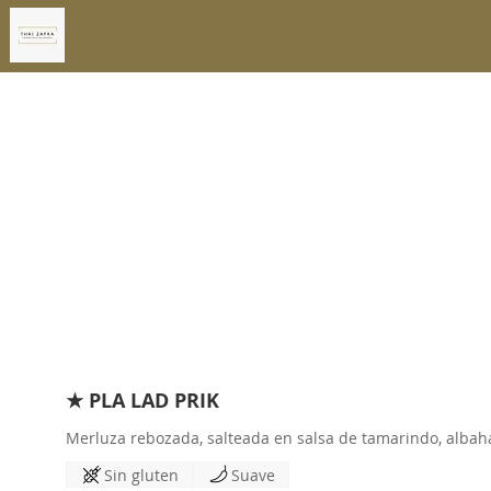
Inicio
Nuestra Filosoía
★ PLA LAD PRIK
Merluza rebozada, salteada en salsa de tamarindo, albah
Sin gluten
Suave