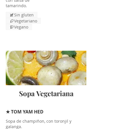
con salsa de
tamarindo.
Sin gluten
Vegetariano
Vegano
Sopa Vegetariana
★ TOM YAM HED
Sopa de champiñon, con toronjil y
galanga.