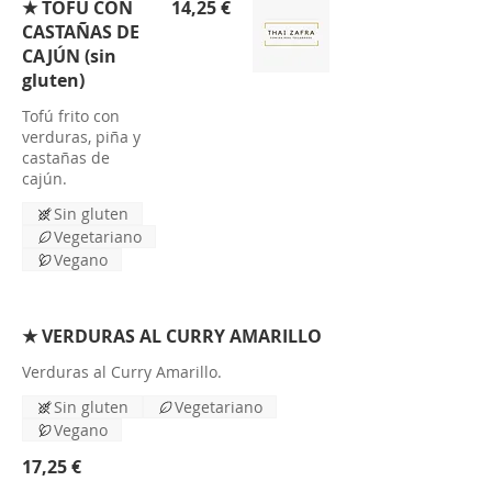
★ TOFÚ CON
14,25 €
CASTAÑAS DE
CAJÚN (sin
gluten)
Tofú frito con
verduras, piña y
castañas de
cajún.
Sin gluten
Vegetariano
Vegano
★ VERDURAS AL CURRY AMARILLO
Verduras al Curry Amarillo.
Sin gluten
Vegetariano
Vegano
17,25 €