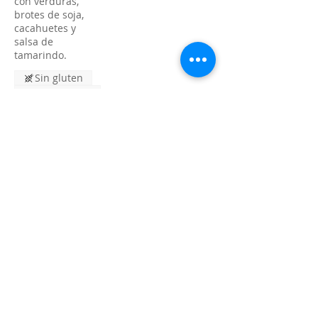
con verduras,
brotes de soja,
cacahuetes y
salsa de
tamarindo.
Sin gluten
Vegetariano
Vegano
Mi nueva opción
Huevo
PAD SI YU VEG
17,00 €
Pasta de arroz
fresca salteada
con verduras en
salsa de soja.
Sin gluten
Vegetariano
Vegano