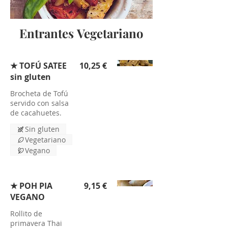
Entrantes Vegetariano
★ TOFÚ SATEE
10,25 €
sin gluten
Brocheta de Tofú
servido con salsa
de cacahuetes.
Sin gluten
Vegetariano
Vegano
★ POH PIA
9,15 €
VEGANO
Rollito de
primavera Thai